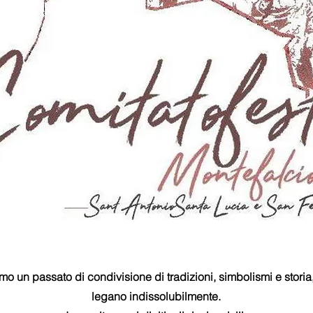
o un passato di condivisione di tradizioni, simbolismi e storia
legano indissolubilmente.