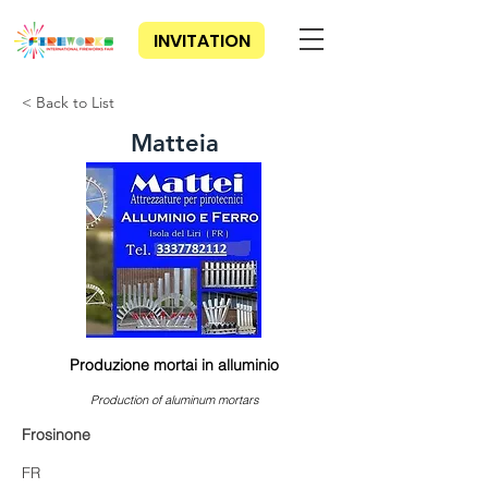
INVITATION
< Back to List
Matteia
Produzione mortai in alluminio
Production of aluminum mortars
Frosinone
FR