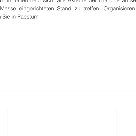
 in Italien freut sich, alle Akteure der Branche an se
 Messe eingerichteten Stand zu treffen. Organisieren S
 Sie in Paestum !