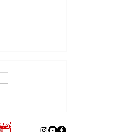
er Pyrotechnics GmbH is
ng to IFF 2026!