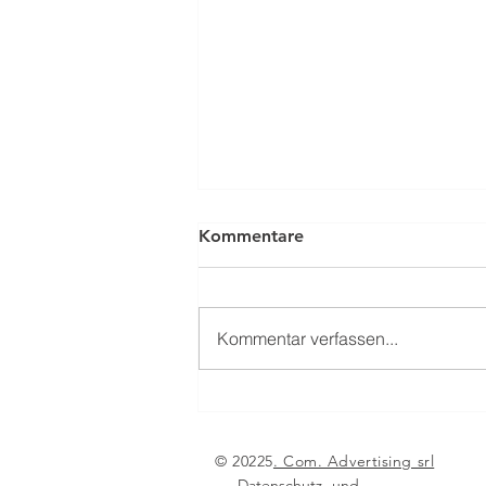
Kommentare
Kommentar verfassen...
From Nuremberg to
Paestum: the international
pyrotechnics community
© 20225
. Com. Advertising srl
meets in 2026
Datenschutz- und