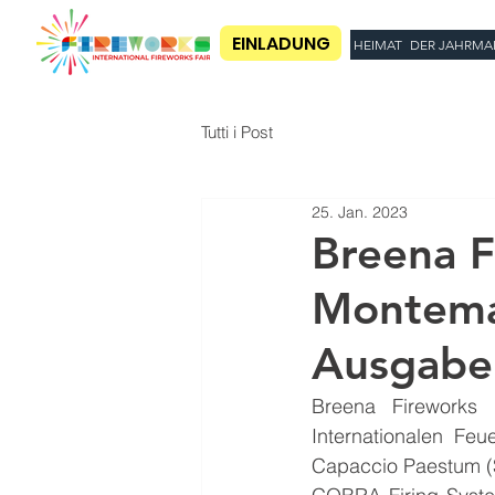
EINLADUNG
HEIMAT
DER JAHRMA
Tutti i Post
25. Jan. 2023
Breena F
Montemar
Ausgabe 
Breena Fireworks
Internationalen Feu
Capaccio Paestum (S