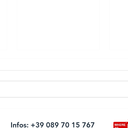
Firing systems and advanced
Pulv
solutions: Pyromac Srl
comi
announces its presence at
Infos: +39 089 70 15 767
the International Fireworks