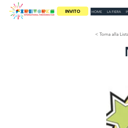
INVITO
HOME
LA FIERA
I
< Torna alla List