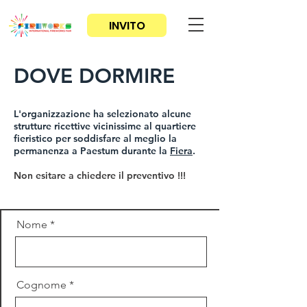
INVITO
DOVE DORMIRE
Fiera delle attrezzature dei servizi e dei prodotti chimici e pirotecnici - International Fireworks Fair
L'organizzazione ha selezionato alcune
strutture ricettive vicinissime al quartiere
fieristico per soddisfare al meglio la
permanenza a Paestum durante la
Fiera
.
Non esitare a chiedere il preventivo !!!
Nome
Cognome