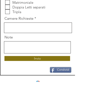
l
Matrimoniale
i
Doppia Letti separati
g
Tripla
a
t
Camere Richieste
o
r
i
o
Note
Invio
Condividi
Prenotazione:
I. Com. Experiences T.O.