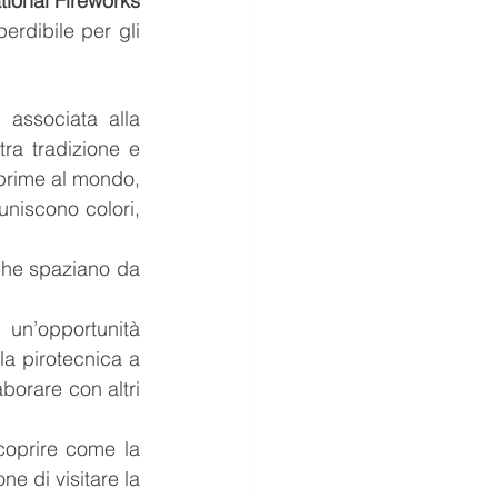
tional Fireworks 
erdibile per gli 
associata alla 
ra tradizione e 
 prime al mondo, 
uniscono colori, 
che spaziano da 
un’opportunità 
 pirotecnica a 
borare con altri 
coprire come la 
e di visitare la 