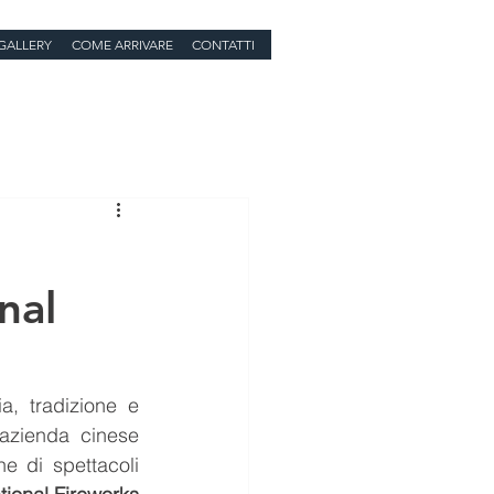
GALLERY
COME ARRIVARE
CONTATTI
nal
, tradizione e 
’azienda cinese 
e di spettacoli 