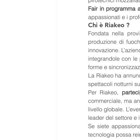
pirotecnici mozzafia
Fair in programma a
appassionati e i prof
Chi è Riakeo ?
Fondata nella provi
produzione di fuochi
innovazione. L’aziend
integrandole con le p
forme e sincronizzaz
La Riakeo ha annunci
spettacoli notturni s
Per Riakeo, 
parteci
commerciale, ma anc
livello globale. L’eve
leader del settore e i
Se siete appassiona
tecnologia possa rein