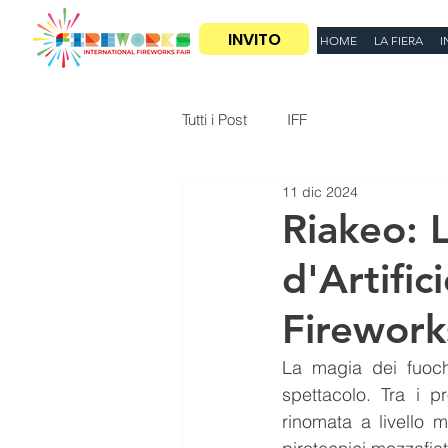
INVITO
HOME
LA FIERA
I
Tutti i Post
IFF
11 dic 2024
Riakeo: 
d'Artific
Firework
La magia dei fuochi
spettacolo. Tra i p
rinomata a livello m