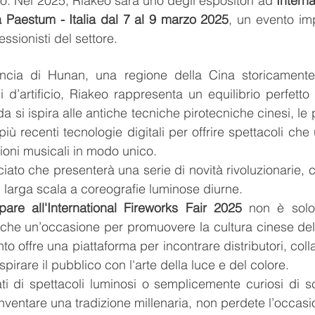
to. Nel 2025, Riakeo sarà uno degli espositori ad 
Interna
 Paestum - Italia dal 7 al 9 marzo 2025
, un evento imp
essionisti del settore.
ncia di Hunan, una regione della Cina storicamente 
 d’artificio, Riakeo rappresenta un equilibrio perfetto t
a si ispira alle antiche tecniche pirotecniche cinesi, le
iù recenti tecnologie digitali per offrire spettacoli che 
ioni musicali in modo unico.
ato che presenterà una serie di novità rivoluzionarie, 
u larga scala a coreografie luminose diurne.
pare all'International Fireworks Fair 2025
 non è solo 
he un’occasione per promuovere la cultura cinese della
nto offre una piattaforma per incontrare distributori, colla
spirare il pubblico con l'arte della luce e del colore.
ti di spettacoli luminosi o semplicemente curiosi di s
ventare una tradizione millenaria, non perdete l’occasion