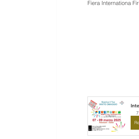
Fiera Internationa F
Int
7
Re