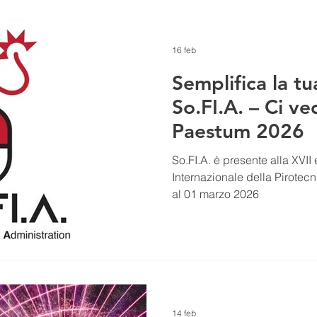
ogni fase, dalla produzione 
VIVIANO è pensata per risp
16 feb
Semplifica la t
So.FI.A. – Ci v
Paestum 2026
So.FI.A. è presente alla XVII
Internazionale della Pirotec
al 01 marzo 2026
14 feb