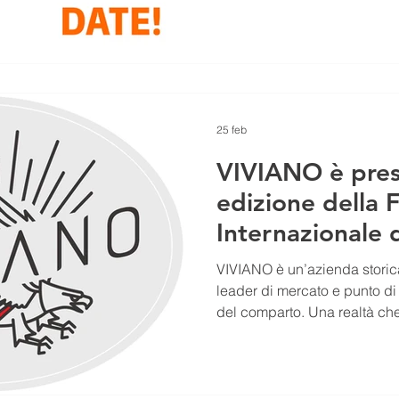
dedicato all’arte, alla tecnolo
pirotecnica.
25 feb
VIVIANO è prese
edizione della F
Internazionale d
di Paestum (SA)
VIVIANO è un’azienda storica
al 1 marzo 202
leader di mercato e punto di 
del comparto. Una realtà che
propria autorevolezza grazie 
una visione costantemente or
L’azienda si distingue per la 
caratterizzati da standard ele