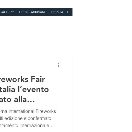
GALLERY
COME ARRIVARE
CONTATTI
reworks Fair
talia l’evento
to alla
rna International Fireworks
III edizione e confermato
ntamento internazionale