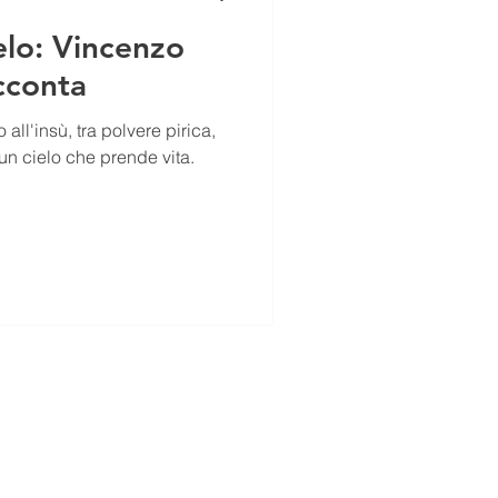
ielo: Vincenzo
acconta
 all'insù, tra polvere pirica,
di un cielo che prende vita.