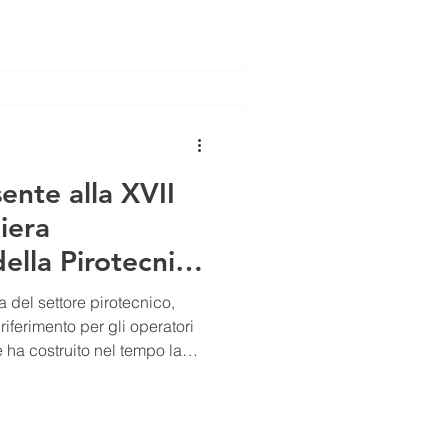
gia e all’industria
nte alla XVII
iera
ella Pirotecnia
 dal 27 febbraio
 del settore pirotecnico,
6 – Stand A14
riferimento per gli operatori
 ha costruito nel tempo la
a esperienza, affidabilità e
ientata all’eccellenza.
qualità dei suoi prodotti,
vati e da un’attenta cura in