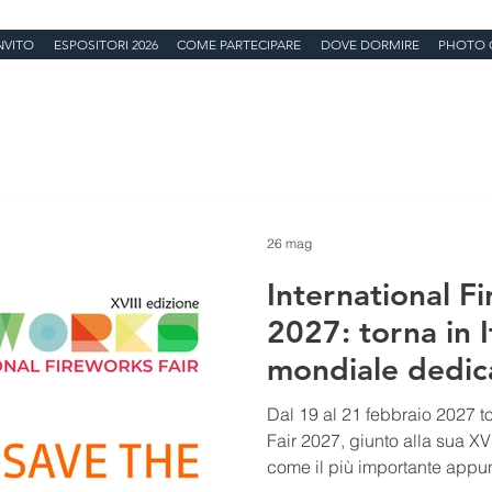
NVITO
ESPOSITORI 2026
COME PARTECIPARE
DOVE DORMIRE
PHOTO 
26 mag
International Fi
2027: torna in I
mondiale dedica
pirotecnica
Dal 19 al 21 febbraio 2027 to
Fair 2027, giunto alla sua XV
come il più importante appu