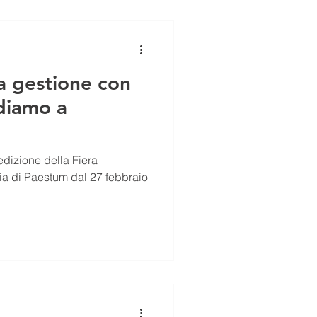
alla distribuzione. La gamma
ond
ua gestione con
ediamo a
 edizione della Fiera
nia di Paestum dal 27 febbraio